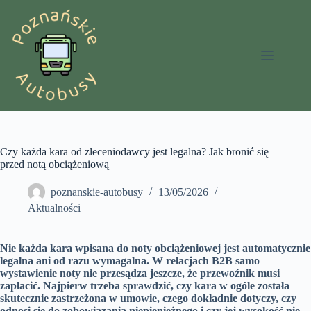
Przejdź
do
treści
Czy każda kara od zleceniodawcy jest legalna? Jak bronić się
przed notą obciążeniową
poznanskie-autobusy
13/05/2026
Aktualności
Nie każda kara wpisana do noty obciążeniowej jest automatycznie
legalna ani od razu wymagalna. W relacjach B2B samo
wystawienie noty nie przesądza jeszcze, że przewoźnik musi
zapłacić. Najpierw trzeba sprawdzić, czy kara w ogóle została
skutecznie zastrzeżona w umowie, czego dokładnie dotyczy, czy
odnosi się do zobowiązania niepieniężnego i czy jej wysokość nie