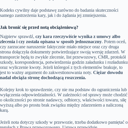
Kodeks cywilny daje podstawę zarówno do badania skuteczności
samego zastrzeżenia kary, jak i do żądania jej zmniejszenia.
Jak bronić się przed notą obciążeniową?
Najpierw sprawdź,
czy kara rzeczywiście wynika z umowy albo
zlecenia i czy została opisana w sposób jednoznaczny
. Potem oceń,
czy zarzucane naruszenie faktycznie miało miejsce oraz czy druga
strona dołączyła dokumenty potwierdzające swoją wersję zdarzeń. W
transporcie będą to zwykle zlecenie, list przewozowy, CMR, protokół
szkody, korespondencja, potwierdzenia godzin załadunku i rozładunku
oraz wyliczenie kwoty. Jeżeli któregoś z tych elementów brakuje, to
jest to ważny argument do zakwestionowania noty.
Ciężar dowodu
nadal obciąża stronę dochodzącą roszczenia.
Kolejny krok to sprawdzenie, czy nie ma podstaw do ograniczenia lub
wyłączenia odpowiedzialności. W zależności od sprawy może chodzić
o okoliczności po stronie nadawcy, odbiorcy, właściwości towaru, siłę
wyższą albo po prostu brak związku między zdarzeniem a naliczoną
karą.
Jeżeli nota dotyczy szkody w przewozie, trzeba dodatkowo pamiętać o
regułach z Prawa przewozowego. Ustawa przewiduje