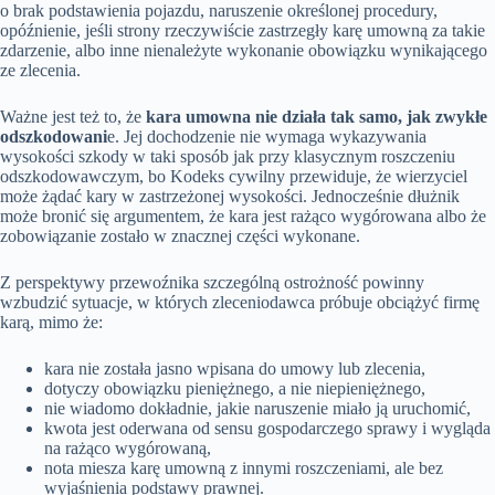
o brak podstawienia pojazdu, naruszenie określonej procedury,
opóźnienie, jeśli strony rzeczywiście zastrzegły karę umowną za takie
zdarzenie, albo inne nienależyte wykonanie obowiązku wynikającego
ze zlecenia.
Ważne jest też to, że
kara umowna nie działa tak samo, jak zwykłe
odszkodowani
e. Jej dochodzenie nie wymaga wykazywania
wysokości szkody w taki sposób jak przy klasycznym roszczeniu
odszkodowawczym, bo Kodeks cywilny przewiduje, że wierzyciel
może żądać kary w zastrzeżonej wysokości. Jednocześnie dłużnik
może bronić się argumentem, że kara jest rażąco wygórowana albo że
zobowiązanie zostało w znacznej części wykonane.
Z perspektywy przewoźnika szczególną ostrożność powinny
wzbudzić sytuacje, w których zleceniodawca próbuje obciążyć firmę
karą, mimo że:
kara nie została jasno wpisana do umowy lub zlecenia,
dotyczy obowiązku pieniężnego, a nie niepieniężnego,
nie wiadomo dokładnie, jakie naruszenie miało ją uruchomić,
kwota jest oderwana od sensu gospodarczego sprawy i wygląda
na rażąco wygórowaną,
nota miesza karę umowną z innymi roszczeniami, ale bez
wyjaśnienia podstawy prawnej.