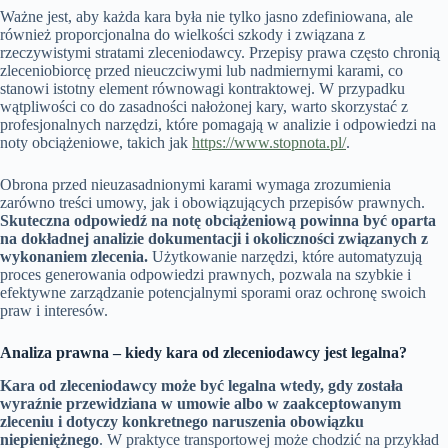
Ważne jest, aby każda kara była nie tylko jasno zdefiniowana, ale
również proporcjonalna do wielkości szkody i związana z
rzeczywistymi stratami zleceniodawcy. Przepisy prawa często chronią
zleceniobiorcę przed nieuczciwymi lub nadmiernymi karami, co
stanowi istotny element równowagi kontraktowej. W przypadku
wątpliwości co do zasadności nałożonej kary, warto skorzystać z
profesjonalnych narzędzi, które pomagają w analizie i odpowiedzi na
noty obciążeniowe, takich jak
https://www.stopnota.pl/
.
Obrona przed nieuzasadnionymi karami wymaga zrozumienia
zarówno treści umowy, jak i obowiązujących przepisów prawnych.
Skuteczna odpowiedź na notę obciążeniową powinna być oparta
na dokładnej analizie dokumentacji i okoliczności związanych z
wykonaniem zlecenia.
Użytkowanie narzędzi, które automatyzują
proces generowania odpowiedzi prawnych, pozwala na szybkie i
efektywne zarządzanie potencjalnymi sporami oraz ochronę swoich
praw i interesów.
Analiza prawna – kiedy kara od zleceniodawcy jest legalna?
Kara od zleceniodawcy może być legalna wtedy, gdy została
wyraźnie przewidziana w umowie albo w zaakceptowanym
zleceniu i dotyczy konkretnego naruszenia obowiązku
niepieniężnego
. W praktyce transportowej może chodzić na przykład