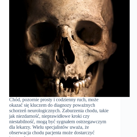
Chód, pozornie prosty i codzienny ruch, może
okazać się kluczem do diagnozy poważnych
schorzeń neurologicznych. Zaburzenia chodu, takie
jak niezdarność, nieprawidłowe kroki czy
niestabilność, mogą być sygnałem ostrzegawczym
dla lekarzy. Wielu specjalistów uważa, że
obserwacja chodu pacjenta może dostarczyć