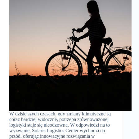
W dzisiejszych czasach, gdy zmiany klimatyczne są
coraz bardziej widoczne, potrzeba zrównoważonej
logistyki staje się nieodzowna. W odpowiedzi na to
wyzwanie, Solaris Logistics Center wychodzi na
przód, oferując innowacyjne rozwiązania w