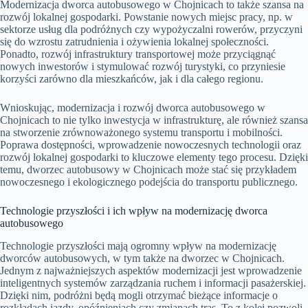
Modernizacja dworca autobusowego w Chojnicach to także szansa na
rozwój lokalnej gospodarki. Powstanie nowych miejsc pracy, np. w
sektorze usług dla podróżnych czy wypożyczalni rowerów, przyczyni
się do wzrostu zatrudnienia i ożywienia lokalnej społeczności.
Ponadto, rozwój infrastruktury transportowej może przyciągnąć
nowych inwestorów i stymulować rozwój turystyki, co przyniesie
korzyści zarówno dla mieszkańców, jak i dla całego regionu.
Wnioskując, modernizacja i rozwój dworca autobusowego w
Chojnicach to nie tylko inwestycja w infrastrukturę, ale również szansa
na stworzenie zrównoważonego systemu transportu i mobilności.
Poprawa dostępności, wprowadzenie nowoczesnych technologii oraz
rozwój lokalnej gospodarki to kluczowe elementy tego procesu. Dzięki
temu, dworzec autobusowy w Chojnicach może stać się przykładem
nowoczesnego i ekologicznego podejścia do transportu publicznego.
Technologie przyszłości i ich wpływ na modernizację dworca
autobusowego
Technologie przyszłości mają ogromny wpływ na modernizację
dworców autobusowych, w tym także na dworzec w Chojnicach.
Jednym z najważniejszych aspektów modernizacji jest wprowadzenie
inteligentnych systemów zarządzania ruchem i informacji pasażerskiej.
Dzięki nim, podróżni będą mogli otrzymać bieżące informacje o
rozkładach jazdy, opóźnieniach czy zmianach tras. To z kolei pozwoli