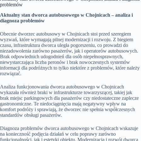
problemów
Aktualny stan dworca autobusowego w Chojnicach – analiza i
diagnoza problemów
Obecnie dworzec autobusowy w Chojnicach stoi przed szeregiem
wyzwań, które wymagają pilnej modernizacji i rozwoju. Z biegiem
czasu, infrastruktura dworca uległa pogorszeniu, co prowadzi do
niezadowolenia zarówno pasażerów, jak i operatorów autobusowych.
Brak odpowiednich udogodnień dla osób niepełnosprawnych,
niewystarczająca liczba peronów i brak nowoczesnych systemów
informacji dla podróżnych to tylko niektóre z problemów, które należy
rozwiązać.
Analiza funkcjonowania dworca autobusowego w Chojnicach
wykazała również braki w infrastrukturze towarzyszącej, takiej jak
brak miejsc parkingowych dla pasażerów czy niedostateczne zaplecze
gastronomiczne. Te niedociągnięcia mają negatywny wpływ na
komfort podróży i sprawiają, że dworzec nie spełnia współczesnych
standardów obsługi pasażerów.
Diagnoza problemów dworca autobusowego w Chojnicach wskazuje
na konieczność podjęcia działań w celu poprawy zarówno
funkcjonalności, jak i estetyki obiektu. Modernizacja i rozwój dworca