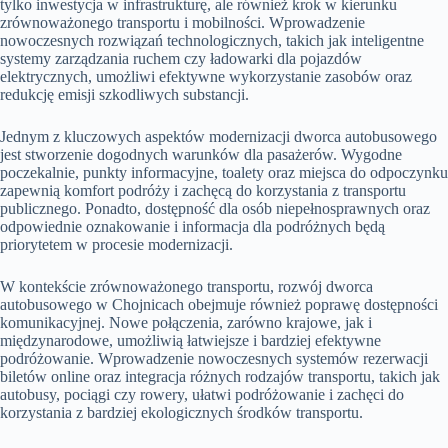
tylko inwestycja w infrastrukturę, ale również krok w kierunku
zrównoważonego transportu i mobilności. Wprowadzenie
nowoczesnych rozwiązań technologicznych, takich jak inteligentne
systemy zarządzania ruchem czy ładowarki dla pojazdów
elektrycznych, umożliwi efektywne wykorzystanie zasobów oraz
redukcję emisji szkodliwych substancji.
Jednym z kluczowych aspektów modernizacji dworca autobusowego
jest stworzenie dogodnych warunków dla pasażerów. Wygodne
poczekalnie, punkty informacyjne, toalety oraz miejsca do odpoczynku
zapewnią komfort podróży i zachęcą do korzystania z transportu
publicznego. Ponadto, dostępność dla osób niepełnosprawnych oraz
odpowiednie oznakowanie i informacja dla podróżnych będą
priorytetem w procesie modernizacji.
W kontekście zrównoważonego transportu, rozwój dworca
autobusowego w Chojnicach obejmuje również poprawę dostępności
komunikacyjnej. Nowe połączenia, zarówno krajowe, jak i
międzynarodowe, umożliwią łatwiejsze i bardziej efektywne
podróżowanie. Wprowadzenie nowoczesnych systemów rezerwacji
biletów online oraz integracja różnych rodzajów transportu, takich jak
autobusy, pociągi czy rowery, ułatwi podróżowanie i zachęci do
korzystania z bardziej ekologicznych środków transportu.