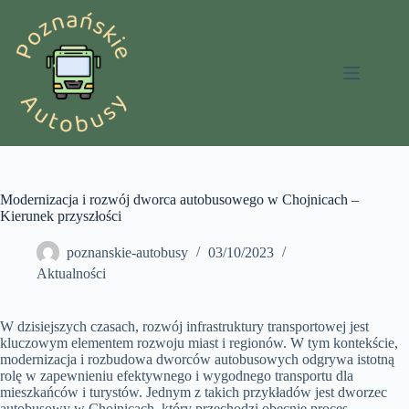
Przejdź
do
treści
Modernizacja i rozwój dworca autobusowego w Chojnicach –
Kierunek przyszłości
poznanskie-autobusy
03/10/2023
Aktualności
W dzisiejszych czasach, rozwój infrastruktury transportowej jest
kluczowym elementem rozwoju miast i regionów. W tym kontekście,
modernizacja i rozbudowa dworców autobusowych odgrywa istotną
rolę w zapewnieniu efektywnego i wygodnego transportu dla
mieszkańców i turystów. Jednym z takich przykładów jest dworzec
autobusowy w Chojnicach, który przechodzi obecnie proces