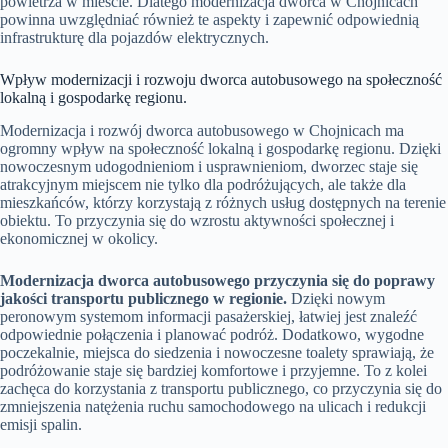
powietrza w mieście. Dlatego modernizacja dworca w Chojnicach
powinna uwzględniać również te aspekty i zapewnić odpowiednią
infrastrukturę dla pojazdów elektrycznych.
Wpływ modernizacji i rozwoju dworca autobusowego na społeczność
lokalną i gospodarkę regionu.
Modernizacja i rozwój dworca autobusowego w Chojnicach ma
ogromny wpływ na społeczność lokalną i gospodarkę regionu. Dzięki
nowoczesnym udogodnieniom i usprawnieniom, dworzec staje się
atrakcyjnym miejscem nie tylko dla podróżujących, ale także dla
mieszkańców, którzy korzystają z różnych usług dostępnych na terenie
obiektu. To przyczynia się do wzrostu aktywności społecznej i
ekonomicznej w okolicy.
Modernizacja dworca autobusowego przyczynia się do poprawy
jakości transportu publicznego w regionie.
Dzięki nowym
peronowym systemom informacji pasażerskiej, łatwiej jest znaleźć
odpowiednie połączenia i planować podróż. Dodatkowo, wygodne
poczekalnie, miejsca do siedzenia i nowoczesne toalety sprawiają, że
podróżowanie staje się bardziej komfortowe i przyjemne. To z kolei
zachęca do korzystania z transportu publicznego, co przyczynia się do
zmniejszenia natężenia ruchu samochodowego na ulicach i redukcji
emisji spalin.