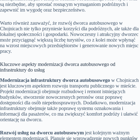
są niezbędne, aby sprostać rosnącym wymaganiom podróżnych i
zapewnić im wygodę oraz bezpieczeństwo.
Warto również zauważyć, że rozwój dworca autobusowego w
Chojnicach nie tylko przyniesie korzyści dla podróżnych, ale także dla
lokalnej społeczności i gospodarki. Nowoczesny i atrakcyjny dworzec
może przyciągnąć większą liczbę turystów, co z kolei może wpłynąć
na wzrost miejscowych przedsiębiorstw i generowanie nowych miejsc
pracy.
Kluczowe aspekty modernizacji dworca autobusowego od
infrastruktury do usług
Modernizacja infrastruktury dworca autobusowego
w Chojnicach
jest kluczowym aspektem rozwoju transportu publicznego w mieście.
Projekt modernizacji obejmuje rozbudowę i remont istniejących
budynków, stworzenie nowoczesnych peronów oraz poprawę
dostępności dla osób niepełnosprawnych. Dodatkowo, modernizacja
infrastruktury obejmuje także poprawę systemu oznakowania i
informacji dla pasażerów, co ma zwiększyć komfort podróży i ułatwić
orientację na dworcu.
Rozwój usług na dworcu autobusowym
jest kolejnym ważnym
elementem modernizacji. Planuje się wprowadzenie nowych punktów