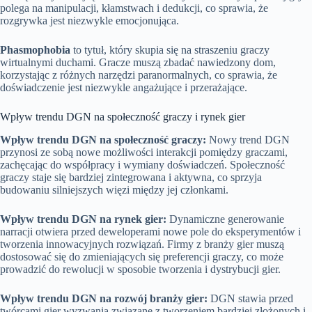
polega na manipulacji, kłamstwach i dedukcji, co sprawia, że
rozgrywka jest niezwykle emocjonująca.
Phasmophobia
to tytuł, który skupia się na straszeniu graczy
wirtualnymi duchami. Gracze muszą zbadać nawiedzony dom,
korzystając z różnych narzędzi paranormalnych, co sprawia, że
doświadczenie jest niezwykle angażujące i przerażające.
Wpływ trendu DGN na społeczność graczy i rynek gier
Wpływ trendu DGN na społeczność graczy:
Nowy trend DGN
przynosi ze sobą nowe możliwości interakcji pomiędzy graczami,
zachęcając do współpracy i wymiany doświadczeń. Społeczność
graczy staje się bardziej zintegrowana i aktywna, co sprzyja
budowaniu silniejszych więzi między jej członkami.
Wpływ trendu DGN na rynek gier:
Dynamiczne generowanie
narracji otwiera przed deweloperami nowe pole do eksperymentów i
tworzenia innowacyjnych rozwiązań. Firmy z branży gier muszą
dostosować się do zmieniających się preferencji graczy, co może
prowadzić do rewolucji w sposobie tworzenia i dystrybucji gier.
Wpływ trendu DGN na rozwój branży gier:
DGN stawia przed
twórcami gier wyzwania związane z tworzeniem bardziej złożonych i