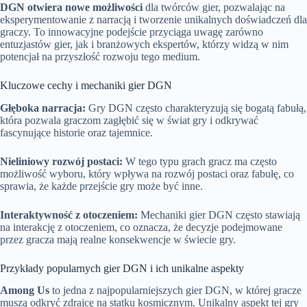
DGN otwiera nowe możliwości
dla twórców gier, pozwalając na
eksperymentowanie z narracją i tworzenie unikalnych doświadczeń dla
graczy. To innowacyjne podejście przyciąga uwagę zarówno
entuzjastów gier, jak i branżowych ekspertów, którzy widzą w nim
potencjał na przyszłość rozwoju tego medium.
Kluczowe cechy i mechaniki gier DGN
Głęboka narracja:
Gry DGN często charakteryzują się bogatą fabułą,
która pozwala graczom zagłębić się w świat gry i odkrywać
fascynujące historie oraz tajemnice.
Nieliniowy rozwój postaci:
W tego typu grach gracz ma często
możliwość wyboru, który wpływa na rozwój postaci oraz fabułę, co
sprawia, że każde przejście gry może być inne.
Interaktywność z otoczeniem:
Mechaniki gier DGN często stawiają
na interakcję z otoczeniem, co oznacza, że decyzje podejmowane
przez gracza mają realne konsekwencje w świecie gry.
Przykłady popularnych gier DGN i ich unikalne aspekty
Among Us
to jedna z najpopularniejszych gier DGN, w której gracze
muszą odkryć zdrajcę na statku kosmicznym. Unikalny aspekt tej gry