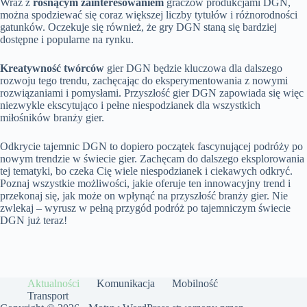
Wraz z
rosnącym zainteresowaniem
graczów produkcjami DGN,
można spodziewać się coraz większej liczby tytułów i różnorodności
gatunków. Oczekuje się również, że gry DGN staną się bardziej
dostępne i popularne na rynku.
Kreatywność twórców
gier DGN będzie kluczowa dla dalszego
rozwoju tego trendu, zachęcając do eksperymentowania z nowymi
rozwiązaniami i pomysłami. Przyszłość gier DGN zapowiada się więc
niezwykle ekscytująco i pełne niespodzianek dla wszystkich
miłośników branży gier.
Odkrycie tajemnic DGN to dopiero początek fascynującej podróży po
nowym trendzie w świecie gier. Zachęcam do dalszego eksplorowania
tej tematyki, bo czeka Cię wiele niespodzianek i ciekawych odkryć.
Poznaj wszystkie możliwości, jakie oferuje ten innowacyjny trend i
przekonaj się, jak może on wpłynąć na przyszłość branży gier. Nie
zwlekaj – wyrusz w pełną przygód podróż po tajemniczym świecie
DGN już teraz!
Aktualności
Komunikacja
Mobilność
Transport