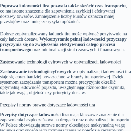
Poprawa ładowności tira pozwala także skrócić czas transportu
,
co ma istotne znaczenie dla zapewnienia szybkiej i efektywnej
dostawy towarów. Zmniejszenie liczby kursów oznacza mniej
przestojów oraz mniejsze ryzyko opóźnień.
Dobrze zoptymalizowany ładunek tira może wpłynąć pozytywnie na
cały łańcuch dostaw.
Wykorzystanie pełnej ładowności przyczepy
przyczynia się do zwiększenia efektywności całego procesu
transportowego
oraz minimalizacji strat czasowych i finansowych.
Zastosowanie technologii cyfrowych w optymalizacji ładowności
Zastosowanie technologii cyfrowych
w optymalizacji ładowności tira
staje się coraz bardziej powszechne w branży transportowej. Dzięki
systemom zarządzania transportem można precyzyjnie określić
optymalną ładowność pojazdu, uwzględniając różnorodne czynniki,
takie jak waga, objętość czy priorytety dostaw.
Przepisy i normy prawne dotyczące ładowności tira
Przepisy dotyczące ładowności tira
mają kluczowe znaczenie dla
zapewnienia bezpieczeństwa na drogach oraz optymalizacji transportu.
W Polsce obowiązują surowe normy określające maksymalną wagę
ładunku oraz sposób jego rozmieszczenia w pojeździe ciężarowym.